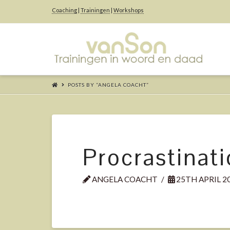
Coaching
|
Trainingen
|
Workshops
Angela
van
POSTS BY “ANGELA COACHT
”
Son
-
Procrastinat
ANGELA COACHT
25TH APRIL 2
Coaching