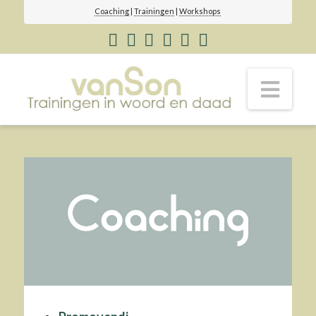
Coaching
|
Trainingen
|
Workshops
Angela
Nav
van
Son
-
Coaching