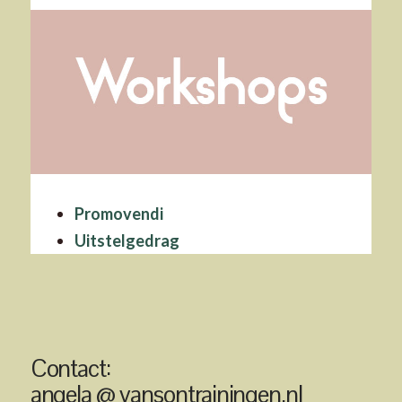
Promovendi
Uitstelgedrag
Contact:
angela @ vansontrainingen.nl