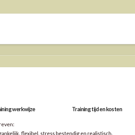
n
ining werkwijze
Training tijd en kosten
reven:
kelijk, flexibel, stress bestendig en realistisch.