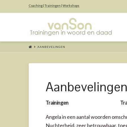
Coaching
|
Trainingen
|
Workshops
Angela
van
AANBEVELINGEN
Son
-
Aanbevelinge
Trainingen
Tra
Coaching
Angela in een aantal woorden omsch
Nuchterheid, zeer betrouwbaar, toegan