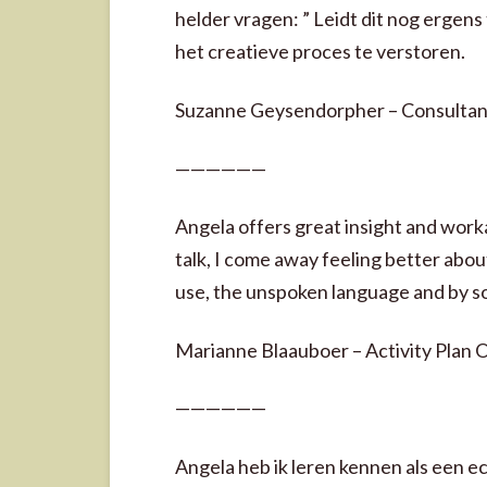
helder vragen: ” Leidt dit nog ergens 
het creatieve proces te verstoren.
Suzanne Geysendorpher – Consultant
——————
Angela offers great insight and workab
talk, I come away feeling better abou
use, the unspoken language and by so
Marianne Blaauboer – Activity Plan O
——————
Angela heb ik leren kennen als een e