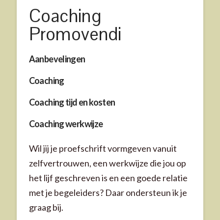
Coaching
Training
Promovendi
Workshops
Aanbevelingen
Coaching
Coaching tijd en kosten
Coaching werkwijze
Wil jij je proefschrift vormgeven vanuit
zelfvertrouwen, een werkwijze die jou op
het lijf geschreven is en een goede relatie
met je begeleiders? Daar ondersteun ik je
graag bij.